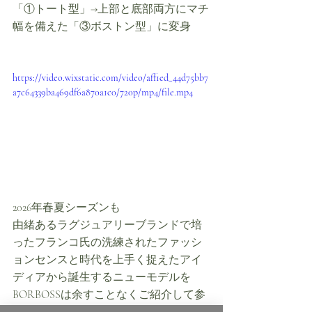
「①トート型」→上部と底部両方にマチ
幅を備えた「③ボストン型」に変身
https://video.wixstatic.com/video/aff1ed_44d75bb7
a7c64339ba469df6a870a1c0/720p/mp4/file.mp4
2026年春夏シーズンも
由緒あるラグジュアリーブランドで培
ったフランコ氏の洗練されたファッシ
ョンセンスと時代を上手く捉えたアイ
ディアから誕生するニューモデルを
BORBOSSは余すことなくご紹介して参
ります