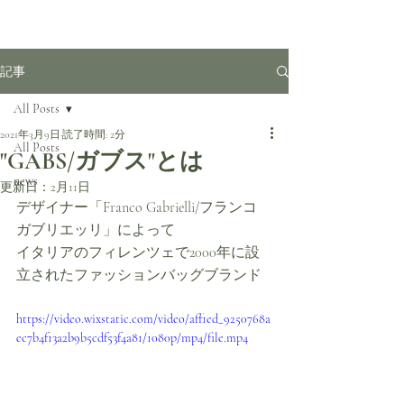
記事
All Posts
2021年3月9日
読了時間: 2分
All Posts
"GABS/ガブス"とは
news
更新日：
2月11日
デザイナー「Franco Gabrielli/フランコ 
ガブリエッリ」によって
イタリアのフィレンツェで2000年に設
立されたファッションバッグブランド
https://video.wixstatic.com/video/aff1ed_9250768a
ec7b4f13a2b9b5cdf53f4a81/1080p/mp4/file.mp4